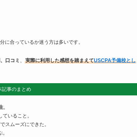
自分に合っているか迷う方は多いです。
判、口コミ
、
実際に利用した感想を踏まえて
USCPA予備校とし
本記事のまとめ
生
。
していること。
げでスムーズにできた。
ぶ。