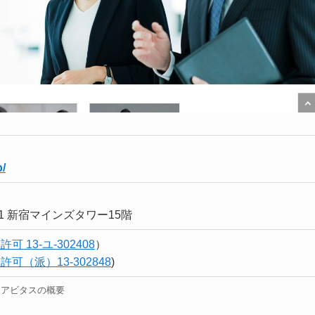
p/
1 新宿マインズタワー15階
 13-ユ-302408
）
可（派）13-302848
)
アビタスの概要