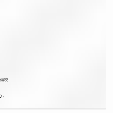
予備校
Q）